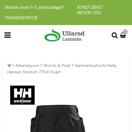
Skickas inom 1-5 arbetsdagar*
KUNDTJÄNST
BESÖK OSS
TRANSFERTRYCK
0
Arbetsbyxor
Shorts & Pirat
Hantverksshorts Helly
Hansen Stretch 77541 Svart