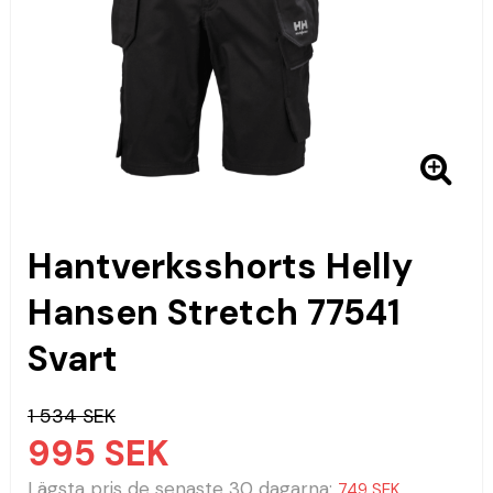
Hantverksshorts Helly
Hansen Stretch 77541
Svart
1 534 SEK
995 SEK
Lägsta pris de senaste 30 dagarna
749 SEK