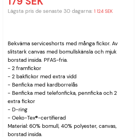
179 SEK
Lägsta pris de senaste 30 dagarna
1 124 SEK
Bekväma serviceshorts med många fickor. Av 
slitstark canvas med bomullskänsla och mjuk 
borstad insida. PFAS-fria.
- 2 framfickor
- 2 bakfickor med extra vidd
- Benficka med kardborrelås
- Benficka med telefonficka, pennficka och 2 
extra fickor
- D-ring
- Oeko-Tex®-certifierad
Material: 60% bomull, 40% polyester, canvas, 
borstad insida.