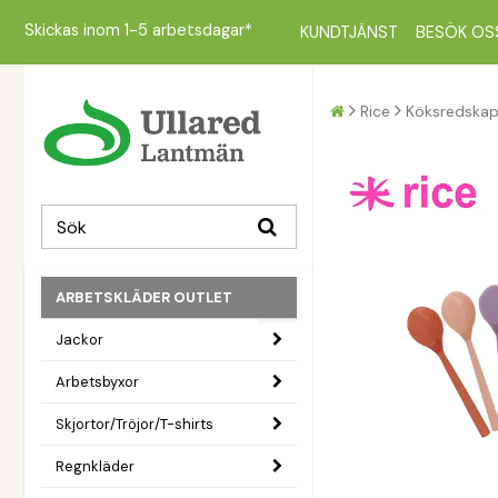
Skickas inom 1-5 arbetsdagar*
KUNDTJÄNST
BESÖK OS
Rice
Köksredska
ARBETSKLÄDER OUTLET
Jackor
Arbetsbyxor
Skjortor/Tröjor/T-shirts
Regnkläder