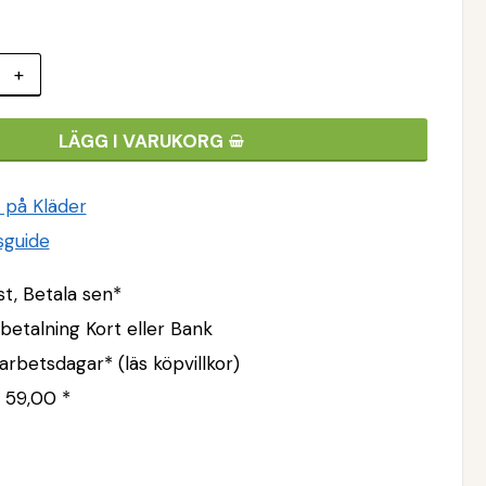
+
LÄGG I VARUKORG
k på Kläder
sguide
st, Betala sen*
lbetalning Kort eller Bank
arbetsdagar* (läs köpvillkor)
 59,00 *