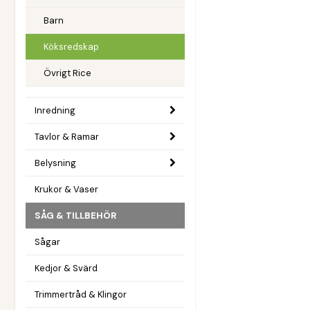
Barn
Köksredskap
Övrigt Rice
Inredning
Tavlor & Ramar
Belysning
Krukor & Vaser
SÅG & TILLBEHÖR
Sågar
Kedjor & Svärd
Trimmertråd & Klingor