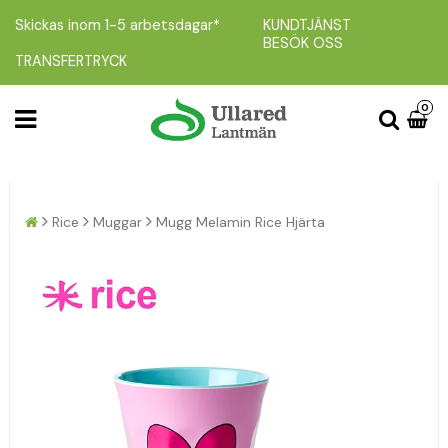
Skickas inom 1-5 arbetsdagar*
KUNDTJÄNST
BESÖK OSS
TRANSFERTRYCK
0
Rice
Muggar
Mugg Melamin Rice Hjärta