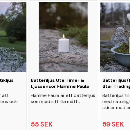
tikljus
Batteriljus Ute Timer &
Batteriljus
Ljussensor Flamme Paula
Star Tradin
r att
Flamme Paula är ett batteriljus
Batteriljus ti
mhus och
som med sitt lilla mått…
med naturligt
skiner med e
55 SEK
59 SEK