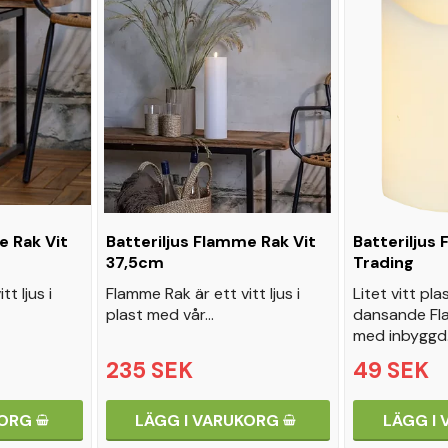
e Rak Vit
Batteriljus Flamme Rak Vit
Batteriljus
37,5cm
Trading
t ljus i
Flamme Rak är ett vitt ljus i
Litet vitt pl
plast med vår…
dansande Fla
med inbyggd
235 SEK
49 SEK
KORG
LÄGG I VARUKORG
LÄGG I