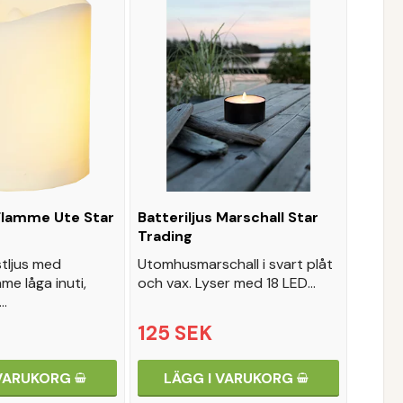
 Flamme Ute Star
Batteriljus Marschall Star
Trading
astljus med
Utomhusmarschall i svart plåt
me låga inuti,
och vax. Lyser med 18 LED…
…
125 SEK
 VARUKORG
LÄGG I VARUKORG