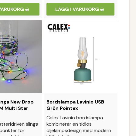
 VARUKORG
LÄGG I VARUKORG
linga New Drop
Bordslampa Lavinio USB
M Multi Star
Grön Pointex
Calex Lavinio bordslampa
tteridriven slinga
kombinerar en tidlös
punkter för
oljelampsdesign med modern