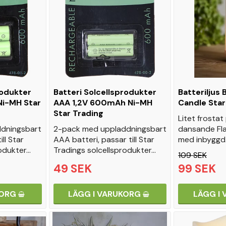
rodukter
Batteri Solcellsprodukter
Batteriljus 
Ni-MH Star
AAA 1,2V 600mAh Ni-MH
Candle Star
Star Trading
Litet frostat
dningsbart
2-pack med uppladdningsbart
dansande Fla
ll Star
AAA batteri, passar till Star
med inbyggd
rodukter…
Tradings solcellsprodukter…
109 SEK
49 SEK
99 SEK
KORG
LÄGG I VARUKORG
LÄGG I