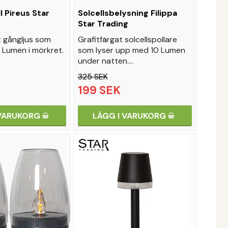
l Pireus Star
Solcellsbelysning Filippa
Star Trading
t gångljus som
Grafitfärgat solcellspollare
 Lumen i mörkret.
som lyser upp med 10 Lumen
under natten.…
325 SEK
199 SEK
 VARUKORG
LÄGG I VARUKORG