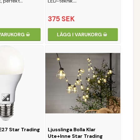
, perfekt…
LED-teknik.…
375 SEK
 VARUKORG
LÄGG I VARUKORG
27 Star Trading
Ljusslinga Bolla Klar
Ute+Inne Star Trading