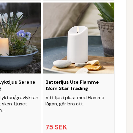
/Lyktljus Serene
Batterljus Ute Flamme
g
13cm Star Trading
ll lyktan/gravlyktan
Vitt ljus i plast med Flamme
 sken. Ljuset
lågan, går bra att…
n…
75 SEK