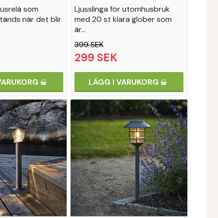
usrelä som
Ljusslinga för utomhusbruk
tänds när det blir
med 20 st klara glober som
är…
399 SEK
299 SEK
 VARUKORG
LÄGG I VARUKORG