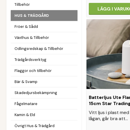
Tillbehör
LÄGG I VARU
HUS & TRÄDGÅRD
Fröer & Sådd
Växthus & Tillbehör
Odlingsredskap & Tillbehör
Trädgårdsverktyg
Flaggor och tillbehör
Bär & Svamp
Skadedjursbekämpning
Batterljus Ute F
15cm Star Tradin
Fågelmatare
Vitt ljus i plast me
Kamin & Eld
lågan, går bra att…
Övrigt Hus & Trädgård