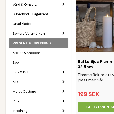
Vård & Omsorg
Superfynd - Lagerrens.
Urval Kläder
Sortera Varumärken
PRESENT & INREDNING
Krokar & Knoppar
Batteriljus Flamm
Spel
32,5cm
Ljus & Doft
Flamme Rak är ett vit
plast med vår…
Kök
Majas Cottage
199 SEK
Rice
LÄGG I VARU
Inredning