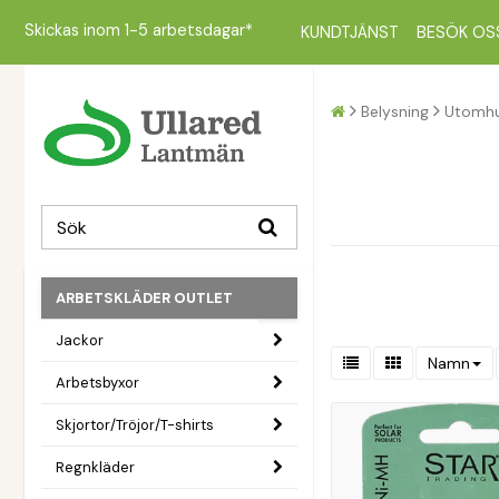
Skickas inom 1-5 arbetsdagar*
KUNDTJÄNST
BESÖK OS
Belysning
Utomh
ARBETSKLÄDER OUTLET
Jackor
Namn
Arbetsbyxor
Skjortor/Tröjor/T-shirts
Regnkläder