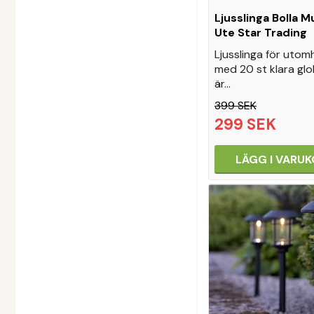
Ljusslinga Bolla Mu
Ute Star Trading
Ljusslinga för uto
med 20 st klara gl
är…
399 SEK
299 SEK
LÄGG I VARU