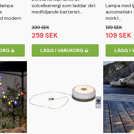
slampa
solcellsenergi som laddar det
Lampa med lj
s
medföljande batteriet…
automatiskt 
ed modern
mörkt…
339 SEK
139 SEK
259 SEK
109 SEK
KORG
LÄGG I VARUKORG
LÄGG I