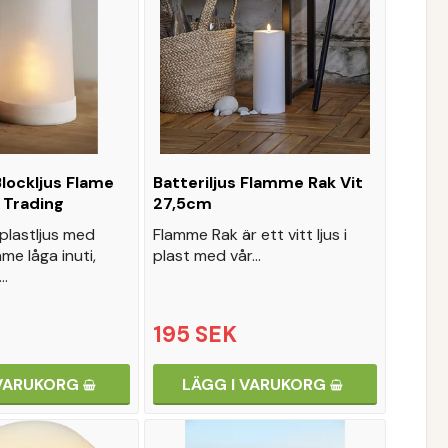
Blockljus Flame
Batteriljus Flamme Rak Vit
 Trading
27,5cm
 plastljus med
Flamme Rak är ett vitt ljus i
me låga inuti,
plast med vår…
…
195 SEK
 VARUKORG
LÄGG I VARUKORG