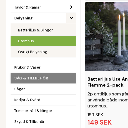
Tavlor & Ramar
Belysning
Batteriljus & Slingor
Utomhus
Övrigt Belysning
Krukor & Vaser
SÅG & TILLBEHÖR
Batteriljus Ute An
Flamme 2-pack
Sågar
2p antikljus som gå
använda både ino
Kedjor & Svärd
utomhus.…
Trimmertråd & Klingor
189 SEK
149 SEK
Skydd & Tillbehör