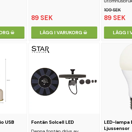
utomhusbruk
109 SEK
89 SEK
89 SEK
KORG
LÄGG I VARUKORG
LÄGG I
io USB
Fontän Solcell LED
LED-lampa E
Ljussensor
Denna fontän drivs av