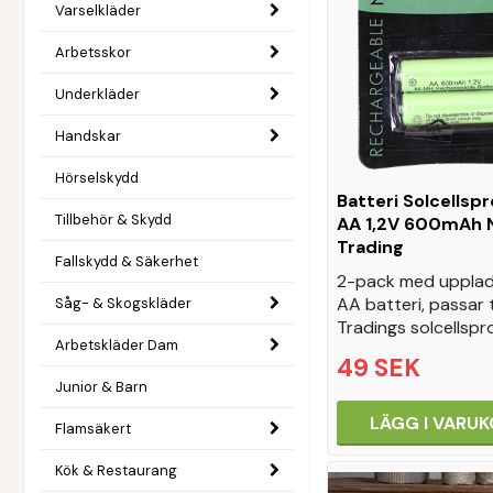
Varselkläder
Arbetsskor
Underkläder
Handskar
Hörselskydd
Batteri Solcellsp
Tillbehör & Skydd
AA 1,2V 600mAh 
Trading
Fallskydd & Säkerhet
2-pack med upplad
AA batteri, passar ti
Såg- & Skogskläder
Tradings solcellsp
Arbetskläder Dam
49 SEK
Junior & Barn
LÄGG I VARU
Flamsäkert
Kök & Restaurang