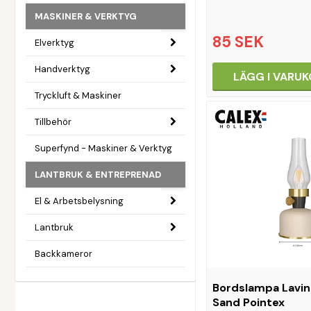
MASKINER & VERKTYG
85 SEK
Elverktyg
Handverktyg
LÄGG I VARU
Tryckluft & Maskiner
Tillbehör
Superfynd - Maskiner & Verktyg
LANTBRUK & ENTREPRENAD
El & Arbetsbelysning
Lantbruk
Backkameror
Bordslampa Lavin
Sand Pointex