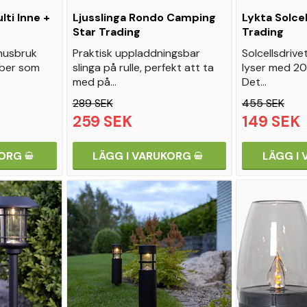
lti Inne +
Ljusslinga Rondo Camping
Lykta Solcel
Star Trading
Trading
mhusbruk
Praktisk uppladdningsbar
Solcellsdrive
ober som
slinga på rulle, perfekt att ta
lyser med 20
med på…
Det…
289 SEK
455 SEK
259 SEK
149 SEK
KORG
LÄGG I VARUKORG
LÄGG I