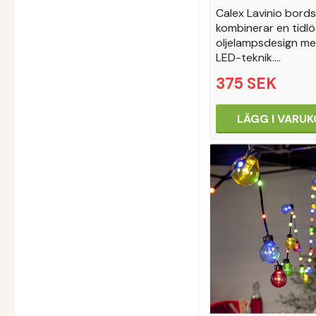
Calex Lavinio bord
kombinerar en tidlö
oljelampsdesign m
LED-teknik.…
375 SEK
LÄGG I VARU