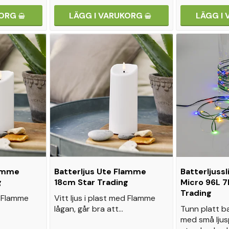
KORG
LÄGG I VARUKORG
LÄGG I
lamme
Batterljus Ute Flamme
Batterljuss
g
18cm Star Trading
Micro 96L 7
Trading
d Flamme
Vitt ljus i plast med Flamme
lågan, går bra att…
Tunn platt ba
med små ljus