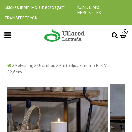
Skickas inom 1-5 arbetsdagar*
KUNDTJÄNST
BESÖK OSS
TRANSFERTRYCK
0
Belysning
Utomhus
Batteriljus Flamme Rak Vit
32,5cm